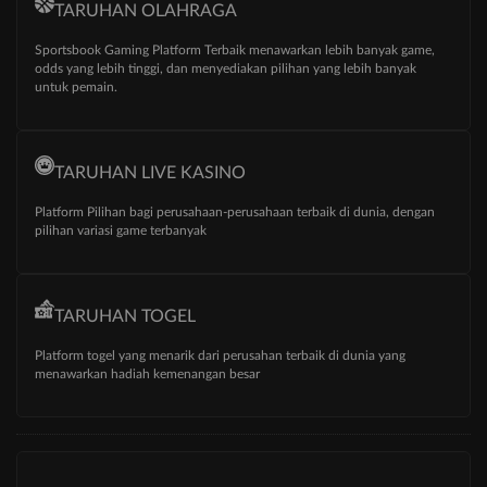
TARUHAN OLAHRAGA
Sportsbook Gaming Platform Terbaik menawarkan lebih banyak game,
odds yang lebih tinggi, dan menyediakan pilihan yang lebih banyak
untuk pemain.
TARUHAN LIVE KASINO
Platform Pilihan bagi perusahaan-perusahaan terbaik di dunia, dengan
pilihan variasi game terbanyak
TARUHAN TOGEL
Platform togel yang menarik dari perusahan terbaik di dunia yang
menawarkan hadiah kemenangan besar