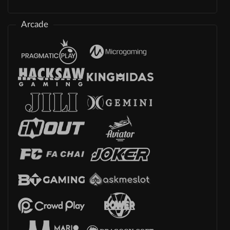
Arcade