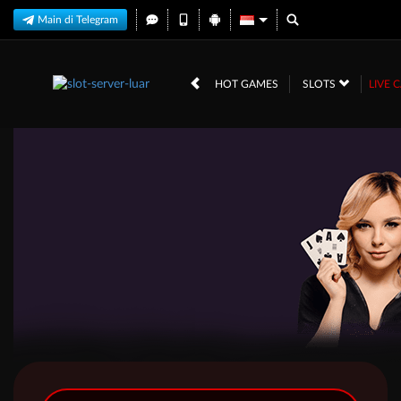
Main di Telegram
HOT GAMES
SLOTS
LIVE 