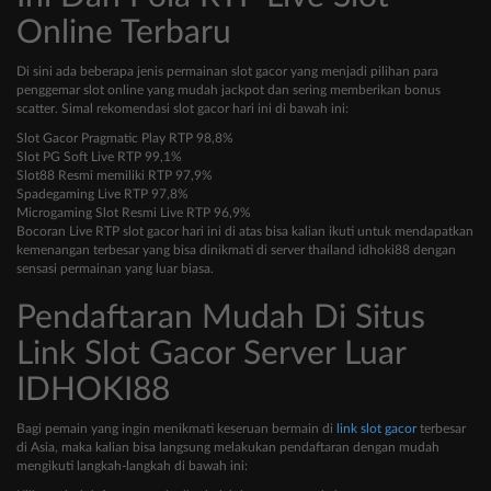
Online Terbaru
Di sini ada beberapa jenis permainan slot gacor yang menjadi pilihan para
penggemar slot online yang mudah jackpot dan sering memberikan bonus
scatter. Simal rekomendasi slot gacor hari ini di bawah ini:
Slot Gacor Pragmatic Play RTP 98,8%
Slot PG Soft Live RTP 99,1%
Slot88 Resmi memiliki RTP 97,9%
Spadegaming Live RTP 97,8%
Microgaming Slot Resmi Live RTP 96,9%
Bocoran Live RTP slot gacor hari ini di atas bisa kalian ikuti untuk mendapatkan
kemenangan terbesar yang bisa dinikmati di server thailand idhoki88 dengan
sensasi permainan yang luar biasa.
Pendaftaran Mudah Di Situs
Link Slot Gacor Server Luar
IDHOKI88
Bagi pemain yang ingin menikmati keseruan bermain di
link slot gacor
terbesar
di Asia, maka kalian bisa langsung melakukan pendaftaran dengan mudah
mengikuti langkah-langkah di bawah ini: