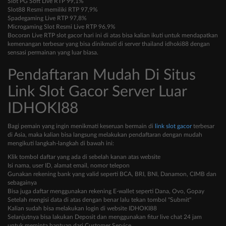
Slot PG Soft Live RTP 99,1%
Slot88 Resmi memiliki RTP 97,9%
Spadegaming Live RTP 97,8%
Microgaming Slot Resmi Live RTP 96,9%
Bocoran Live RTP slot gacor hari ini di atas bisa kalian ikuti untuk mendapatkan
kemenangan terbesar yang bisa dinikmati di server thailand idhoki88 dengan
sensasi permainan yang luar biasa.
Pendaftaran Mudah Di Situs
Link Slot Gacor Server Luar
IDHOKI88
Bagi pemain yang ingin menikmati keseruan bermain di
link slot gacor
terbesar
di Asia, maka kalian bisa langsung melakukan pendaftaran dengan mudah
mengikuti langkah-langkah di bawah ini:
Klik tombol daftar yang ada di sebelah kanan atas website
Isi nama, user ID, alamat email, nomor telepon
Gunakan rekening bank yang valid seperti BCA, BRI, BNI, Danamon, CIMB dan
sebagainya
Bisa juga daftar menggunakan rekening E-wallet seperti Dana, Ovo, Gopay
Setelah mengisi data di atas dengan benar lalu tekan tombol "Submit"
Kalian sudah bisa melakukan login di website IDHOKI88
Selanjutnya bisa lakukan Deposit dan menggunakan fitur live chat 24 jam
untuk meminta bantuan dari Customer Service