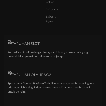
Poker
E-Sports
Sabung
Ayam
TARUHAN SLOT
Penyedia slot online dengan beragam pilihan game menarik yang
memudahkan pemain untuk mencapai jackpot
TARUHAN OLAHRAGA
Sportsbook Gaming Platform Terbaik menawarkan lebih banyak game,
odds yang lebih tinggi, dan menyediakan pilihan yang lebih banyak
untuk pemain.