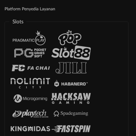
Platform Penyedia Layanan
Slots