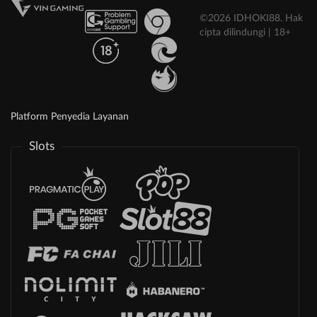
©2026 IDHOKI88. Hak
cipta dilindungi | 18+
Platform Penyedia Layanan
Slots