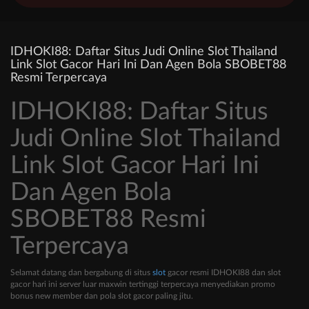
IDHOKI88: Daftar Situs Judi Online Slot Thailand
Link Slot Gacor Hari Ini Dan Agen Bola SBOBET88
Resmi Terpercaya
IDHOKI88: Daftar Situs
Judi Online Slot Thailand
Link Slot Gacor Hari Ini
Dan Agen Bola
SBOBET88 Resmi
Terpercaya
Selamat datang dan bergabung di situs
slot
gacor resmi IDHOKI88 dan slot
gacor hari ini server luar maxwin tertinggi terpercaya menyediakan promo
bonus new member dan pola slot gacor paling jitu.