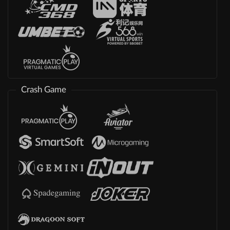
Crash Game