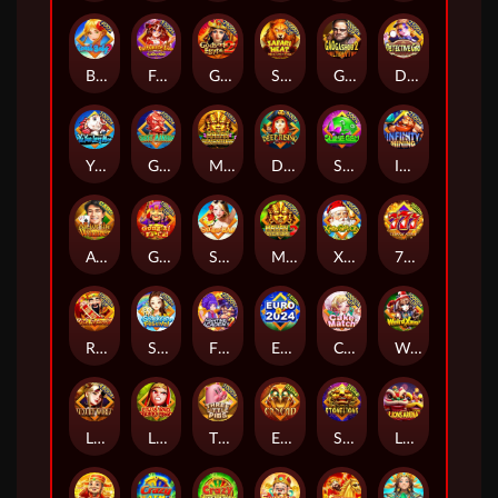
Beach Baby2
Fortunate Lion-Lucky Mix
Gods of Egypt2
SAFARI HEAT-MULTIPLY FUN
Gaogashou2 MULTIPLY FUN
Detective Girl
Yu Yue Long Men
Ghost Mansion
Mayan Adventure
Deep Rising
Slime Gem
Infinity Mining
All for the Winner
Gong Xi Fa Cai
Sugar Bar
Mayan Adventure2
X'mas Gift City
777-CLASSIC STYLE
Rich Fortune 2
Songkran Festival
Fighting Academy 2
EURO2024
CakeMatch
Weird Xmas
LUXURY WORLD
Little Red Riding Hood
Three Little Pigs
Ennead
Stonelions
Lion's area