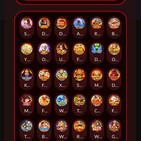
Since I'm here
Diamond buffalo
Dragon Gem2
Arctic Clash
ROMAN WARRIOR
Big Eater
Yuanbao Mahjong
Olympus - Zeus
Unparalleled Phoenix Dynasty
Fortune's Treasure
Dragon777
OLYMPUS DEMETER
KING ARTHUR
Fuwa Baoxi
X'Mas LABUBU
SAFARI HEAT 2-MULTIPLY FUN
Money Rush
Dragon’s Treasures
Mansion Battle Royale
Fire Dragon
Water Dragon
Treasure Hunters
Circus-Lucky Mix
Fortune Cat
Time Machine
Beach Baby
Wonderland
Rich Fortune
Weird Xmas2
Gold Fairy 2