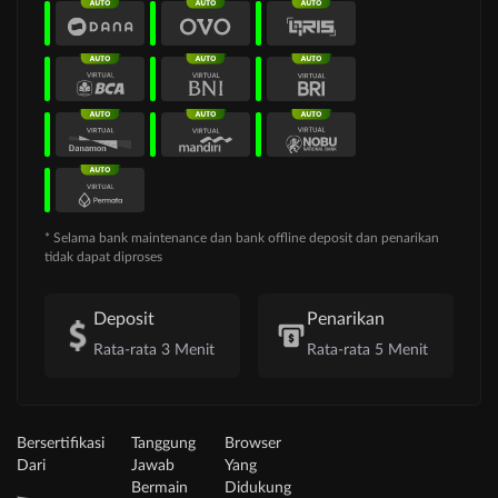
* Selama bank maintenance dan bank offline deposit dan penarikan
tidak dapat diproses
Deposit
Penarikan
Rata-rata 3 Menit
Rata-rata 5 Menit
Bersertifikasi
Tanggung
Browser
Dari
Jawab
Yang
Bermain
Didukung