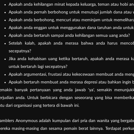
Apakah anda kehilangan minat kepada keluarga, teman atau hobi an
Apakah anda pernah berbohong untuk menutupi jumlah dana atau w
Apakah anda berbohong, mencuri atau meminjam untuk memelihara
Apakah anda enggan untuk menggunakan dana taruhan anda untuk 
Apakah anda bertaruh sampai anda kehilangan semua uang anda?
Setelah kalah, apakah anda merasa bahwa anda harus menco
secepatnya?
Jika anda kehabisan uang ketika bertaruh, apakah anda merasa 
untuk bertaruh lagi secepatnya?
Apakah argumentasi, frustasi atau kekecewaan membuat anda mengi
Apakah bertaruh membuat anda merasa depresi atau bahkan ingin b
emakin banyak pertanyaan yang anda jawab 'ya', semakin menunjuk
erjudian anda. Untuk berbicara dengan seseorang yang bisa memberika
atu dari organisasi yang tertera di bawah ini.
amblers Anonymous adalah kumpulan dari pria dan wanita yang berga
ereka masing-masing dan sesama pemain berat lainnya. Terdapat perkump