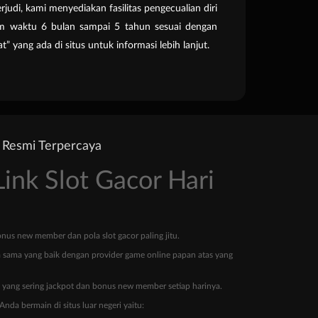
udi, kami menyediakan fasilitas pengecualian diri
 waktu 6 bulan sampai 5 tahun sesuai dengan
 yang ada di situs untuk informasi lebih lanjut.
8 Resmi Terpercaya
Link Slot Gacor Hari
nus new member dan pola slot gacor paling jitu.
rja sama yang baik dengan provider game online papan atas yang
e yang sering jackpot dan bonus new member setiap harinya.
nda bermain di situs luar negeri yaitu: