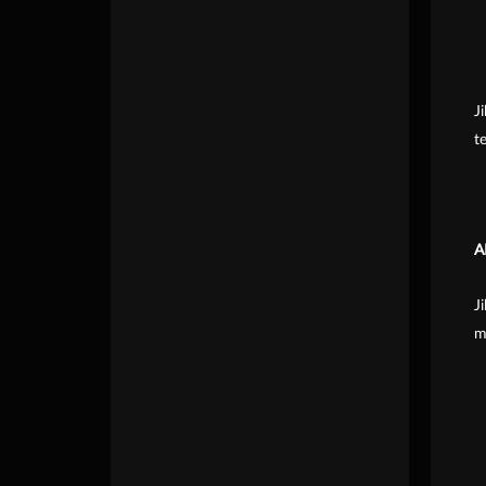
J
t
A
J
m