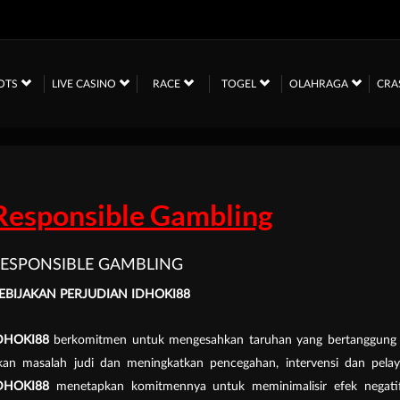
OTS
LIVE CASINO
RACE
TOGEL
OLAHRAGA
CRA
Responsible Gambling
ESPONSIBLE GAMBLING
EBIJAKAN PERJUDIAN IDHOKI88
DHOKI88
berkomitmen untuk mengesahkan taruhan yang bertanggung 
kan masalah judi dan meningkatkan pencegahan, intervensi dan pela
DHOKI88
menetapkan komitmennya untuk meminimalisir efek negati