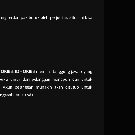
 terdampak buruk oleh perjudian. Situs ini bisa
HOKI88
.
IDHOKI88
memiliki tanggung jawab yang
kti umur dari pelanggan manapun dan untuk
n. Akun pelanggan mungkin akan ditutup untuk
engenai umur anda.