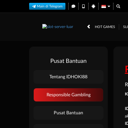
Main di Telegram
SELAMAT KEPADA
na*****y Berhasil Withdraw Sebesar Rp 9.800.000
HOT GAMES
SL
Pusat Bantuan
Tentang IDHOKI88
R
K
Responsible Gambling
I
Pusat Bantuan
a
I