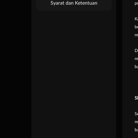
Syarat dan Ketentuan
p
K
b
m
D
m
b
S
S
m
b