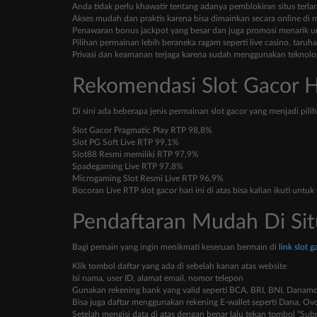
Anda tidak perlu khawatir tentang adanya pemblokiran situs terlara
Akses mudah dan praktis karena bisa dimainkan secara online d
Penawaran bonus jackpot yang besar dan juga promosi menarik 
Pilihan permainan lebih beraneka ragam seperti live casino, taruha
Privasi dan keamanan terjaga karena sudah menggunakan teknologi
Rekomendasi Slot Gacor Ha
Di sini ada beberapa jenis permainan slot gacor yang menjadi pil
Slot Gacor Pragmatic Play RTP 98,8%
Slot PG Soft Live RTP 99,1%
Slot88 Resmi memiliki RTP 97,9%
Spadegaming Live RTP 97,8%
Microgaming Slot Resmi Live RTP 96,9%
Bocoran Live RTP slot gacor hari ini di atas bisa kalian ikuti un
Pendaftaran Mudah Di Sit
Bagi pemain yang ingin menikmati keseruan bermain di
link slot g
Klik tombol daftar yang ada di sebelah kanan atas website
Isi nama, user ID, alamat email, nomor telepon
Gunakan rekening bank yang valid seperti BCA, BRI, BNI, Danam
Bisa juga daftar menggunakan rekening E-wallet seperti Dana, O
Setelah mengisi data di atas dengan benar lalu tekan tombol "Sub