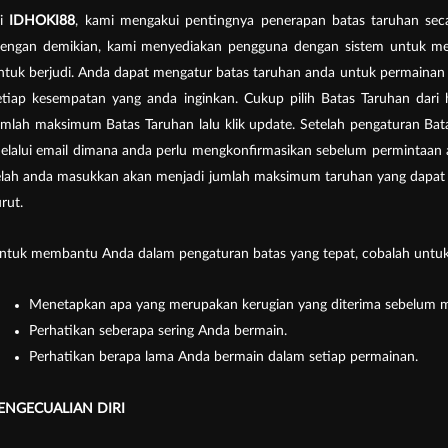
i
IDHOKI88
, kami mengakui pentingnya penerapan batas taruhan seca
engan demikian, kami menyediakan pengguna dengan sistem untuk me
ntuk berjudi. Anda dapat mengatur batas taruhan anda untuk permainan 
etiap kesempatan yang anda inginkan. Cukup pilih Batas Taruhan dari
umlah maksimum Batas Taruhan lalu klik update. Setelah pengaturan Ba
elalui email dimana anda perlu mengkonfirmasikan sebelum permintaan a
elah anda masukkan akan menjadi jumlah maksimum taruhan yang dapat an
urut.
ntuk membantu Anda dalam pengaturan batas yang tepat, cobalah untuk
Menetapkan apa yang merupakan kerugian yang diterima sebelum mu
Perhatikan seberapa sering Anda bermain.
Perhatikan berapa lama Anda bermain dalam setiap permainan.
ENGECUALIAN DIRI