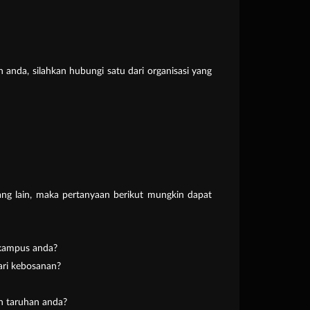
 anda, silahkan hubungi satu dari organisasi yang
ng lain, maka pertanyaan berikut mungkin dapat
 kampus anda?
ari kebosanan?
n taruhan anda?