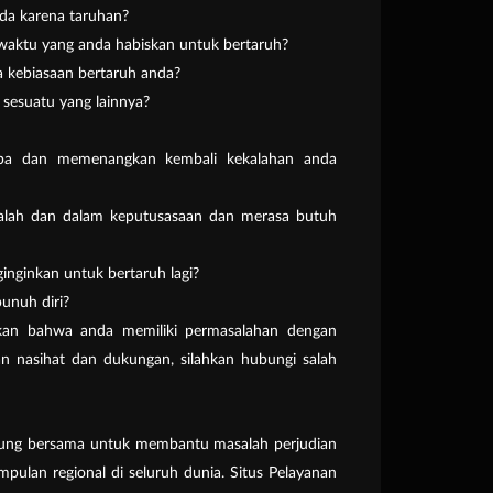
da karena taruhan?
aktu yang anda habiskan untuk bertaruh?
 kebiasaan bertaruh anda?
sesuatu yang lainnya?
ba dan memenangkan kembali kekalahan anda
kalah dan dalam keputusasaan dan merasa butuh
nginkan untuk bertaruh lagi?
unuh diri?
kan bahwa anda memiliki permasalahan dengan
n nasihat dan dukungan, silahkan hubungi salah
bung bersama untuk membantu masalah perjudian
ulan regional di seluruh dunia. Situs Pelayanan