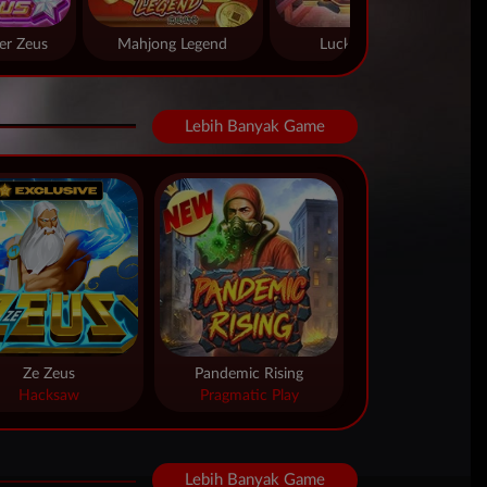
er Zeus
Mahjong Legend
Lucky Neko
Lebih Banyak Game
Ze Zeus
Pandemic Rising
Hacksaw
Pragmatic Play
Lebih Banyak Game