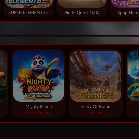
SUPER ELEMENTS 2
Pirate Quest 1000
Kpop Hunt
Mighty Panda
Glory Of Rome
MicroGaming
Habanero