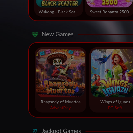
Wukong - Black Scatter
Sweet Bonanza 2500
New Games
Rhapsody of Muertos
Wings of Iguazu
AdvantPlay
PG Soft
Jackpot Games