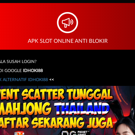
APK SLOT ONLINE ANTI BLOKIR
LA SUSAH LOGIN?
Anaconda Gold
9 Masks of Fire™ HyperSpins™
 DI GOOGLE
IDHOKI88
Pragmatic Play
MicroGaming
K ALTERNATIF IDHOKI88
<<
UNDUH
IDHOK
DI MAN