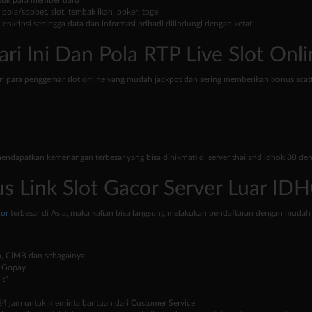
tuk para member baru
 bola/sbobet, slot, tembak ikan, poker, togel
nkripsi sehingga data dan informasi pribadi dilindungi dengan ketat
i Ini Dan Pola RTP Live Slot Onli
an para penggemar slot online yang mudah jackpot dan sering memberikan bonus scatter
uk mendapatkan kemenangan terbesar yang bisa dinikmati di server thailand idhoki88 de
s Link Slot Gacor Server Luar ID
cor
terbesar di Asia, maka kalian bisa langsung melakukan pendaftaran dengan mudah 
n, CIMB dan sebagainya
, Gopay
t"
 24 jam untuk meminta bantuan dari Customer Service