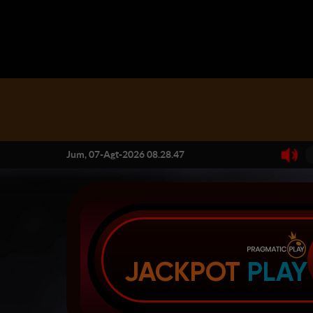
Jum, 07-Agt-2026 08.28.47
33.17 sampai 15.00.00. Selama waktu ini, CQ9 permainan tidak akan tersedia. Kami
JACKPOT
PLAY