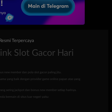
 Resmi Terpercaya
ink Slot Gacor Hari
us new member dan pola slot gacor paling jitu.
a sama yang baik dengan provider game online papan atas yang
 yang sering jackpot dan bonus new member setiap harinya.
a bermain di situs luar negeri yaitu: