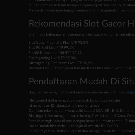
Penawaran bonus jackpot yang besar dan juga promosi menarik un
Pilihan permainan lebih beraneka ragam seperti live casino, taruhan
Privasi dan keamanan terjaga karena sudah menggunakan teknologi e
Rekomendasi Slot Gacor Har
Di sini ada beberapa jenis permainan slot gacor yang menjadi pilih
Slot Gacor Pragmatic Play RTP 98,8%
Slot PG Soft Live RTP 99,1%
Slot88 Resmi memiliki RTP 97,9%
Spadegaming Live RTP 97,8%
Microgaming Slot Resmi Live RTP 96,9%
Bocoran Live RTP slot gacor hari ini di atas bisa kalian ikuti unt
Pendaftaran Mudah Di Situ
Bagi pemain yang ingin menikmati keseruan bermain di
link slot ga
Klik tombol daftar yang ada di sebelah kanan atas website
Isi nama, user ID, alamat email, nomor telepon
Gunakan rekening bank yang valid seperti BCA, BRI, BNI, Danamo
Bisa juga daftar menggunakan rekening E-wallet seperti Dana, Ovo
Setelah mengisi data di atas dengan benar lalu tekan tombol "Submi
Kalian sudah bisa melakukan login di website IDHOKI88
Selanjutnya bisa lakukan Deposit dan menggunakan fitur live chat