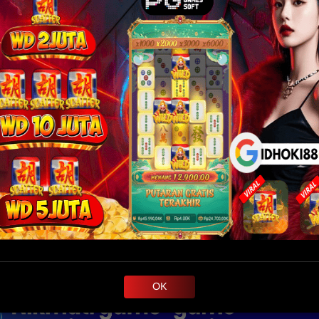
DAN KA
Nikmati performa terbaik, 
Apps! Tersedia dalam Androi
IDHOKI88 App
*Pindai kode QR untuk Unduh
Andro
OK