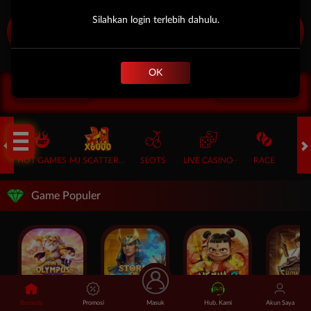
Silahkan login terlebih dahulu.
IDR
12,664,679,560
OK
More Info!
HOT GAMES
MJ SCATTER ANGPAO 💎
SLOTS
LIVE CASINO
RACE
Game Populer
GATES OF OLYMPUS POP
STORM OF SETH 2
NEZHA 2
Beranda
Promosi
Masuk
Hub. Kami
Akun Saya